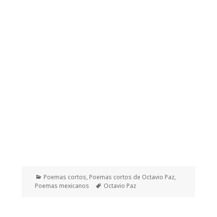
Categorías
Poemas cortos
,
Poemas cortos de Octavio Paz
,
Etiquetas
Poemas mexicanos
Octavio Paz