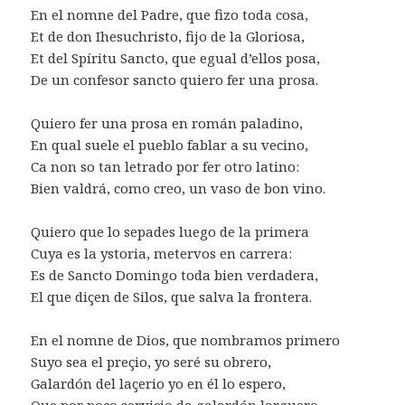
En el nomne del Padre, que fizo toda cosa,
Et de don Ihesuchristo, fijo de la Gloriosa,
Et del Spíritu Sancto, que egual d’ellos posa,
De un confesor sancto quiero fer una prosa.
Quiero fer una prosa en román paladino,
En qual suele el pueblo fablar a su vecino,
Ca non so tan letrado por fer otro latino:
Bien valdrá, como creo, un vaso de bon vino.
Quiero que lo sepades luego de la primera
Cuya es la ystoria, metervos en carrera:
Es de Sancto Domingo toda bien verdadera,
El que diçen de Silos, que salva la frontera.
En el nomne de Dios, que nombramos primero
Suyo sea el preçio, yo seré su obrero,
Galardón del laçerio yo en él lo espero,
Que por poco serviçio da galardón larguero.