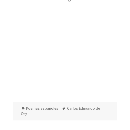
Categorías
Etiquetas
Poemas españoles
Carlos Edmundo de
Ory