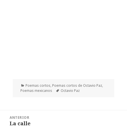
Categorías
Poemas cortos
,
Poemas cortos de Octavio Paz
,
Etiquetas
Poemas mexicanos
Octavio Paz
Navegación
ANTERIOR
de
La calle
Entrada
entradas