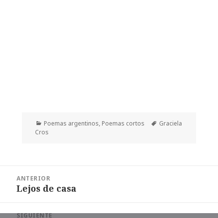
Categorías
Etiquetas
Poemas argentinos
,
Poemas cortos
Graciela
Cros
Navegación
ANTERIOR
de
Lejos de casa
Entrada
entradas
anterior:
SIGUIENTE