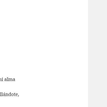
mi alma
allándote,