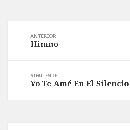
Navegación
de
ANTERIOR
Himno
entradas
Entrada
anterior:
SIGUIENTE
Yo Te Amé En El Silencio
Entrada
siguiente: