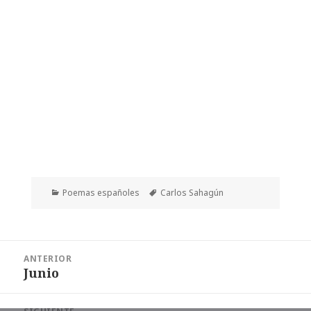
Categorías
Etiquetas
Poemas españoles
Carlos Sahagún
Navegación
ANTERIOR
de
Junio
Entrada
entradas
anterior: