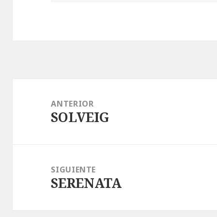
Navegación
de
ANTERIOR
SOLVEIG
entradas
Entrada
anterior:
SIGUIENTE
SERENATA
Entrada
siguiente: