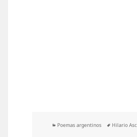
Categorías
Etiquetas
Poemas argentinos
Hilario As