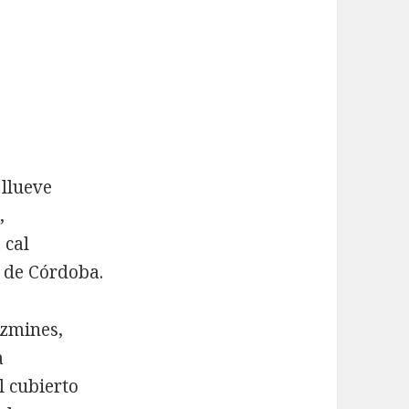
 llueve
,
 cal
n de Córdoba.
azmines,
a
l cubierto