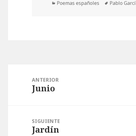
Categorías
Etiquetas
Poemas españoles
Pablo Garc
Navegación
de
ANTERIOR
Junio
entradas
Entrada
anterior:
SIGUIENTE
Jardín
Entrada