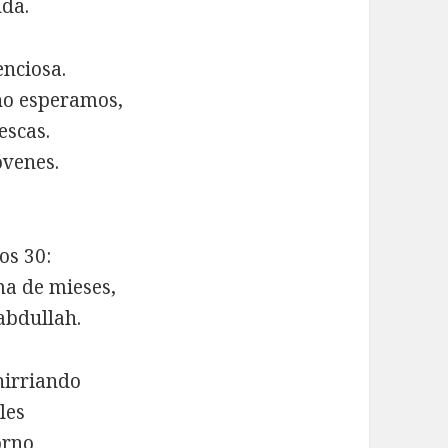
nda.
enciosa.
no esperamos,
escas.
óvenes.
os 30:
ma de mieses,
 abdullah.
hirriando
les
orno