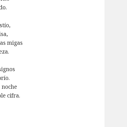
do.
stío,
isa,
las migas
eza.
signos
río.
a noche
le cifra.