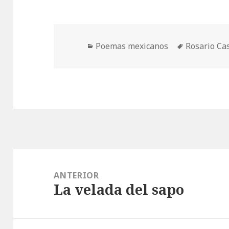
Categorías
Etiquetas
Poemas mexicanos
Rosario Ca
Navegación
de
ANTERIOR
La velada del sapo
entradas
Entrada
anterior: