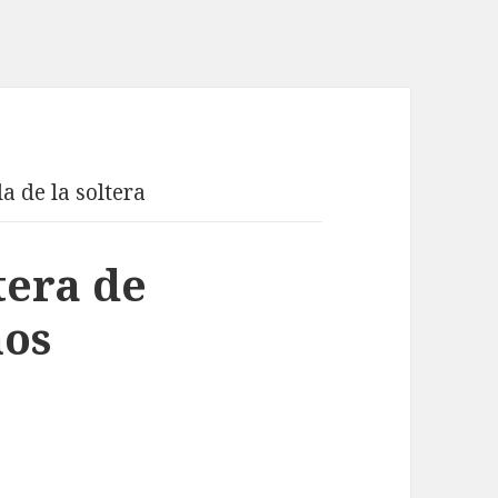
a de la soltera
tera de
nos