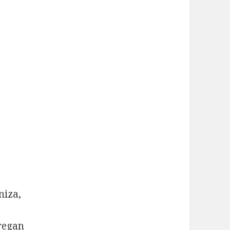
o
niza,
gregan