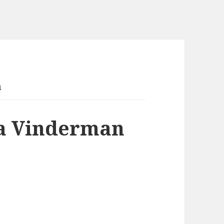
a
na Vinderman