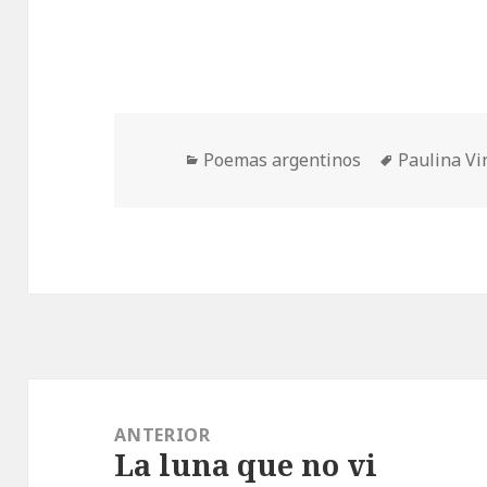
Categorías
Etiquetas
Poemas argentinos
Paulina V
Navegación
de
ANTERIOR
La luna que no vi
entradas
Entrada