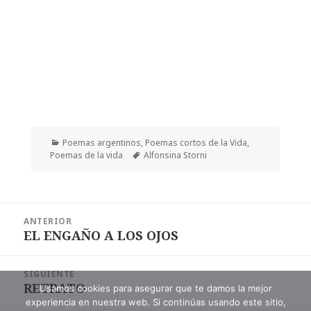
Categorías
Poemas argentinos
,
Poemas cortos de la Vida
,
Etiquetas
Poemas de la vida
Alfonsina Storni
Navegación
ANTERIOR
de
EL ENGAÑO A LOS OJOS
Entrada
entradas
anterior:
SIGUIENTE
RETRATO
Entrada
Usamos cookies para asegurar que te damos la mejor
experiencia en nuestra web. Si continúas usando este sitio,
siguiente: