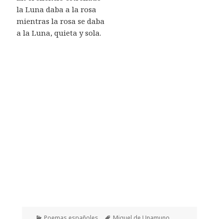
la Luna daba a la rosa
mientras la rosa se daba
a la Luna, quieta y sola.
Categorías
Etiquetas
Poemas españoles
Miguel de Unamuno