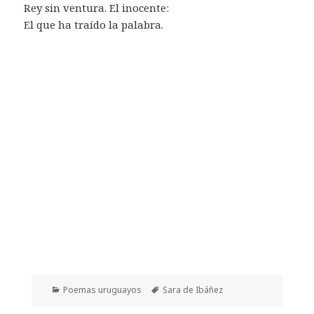
Rey sin ventura. El inocente:
El que ha traído la palabra.
Categorías
Etiquetas
Poemas uruguayos
Sara de Ibáñez