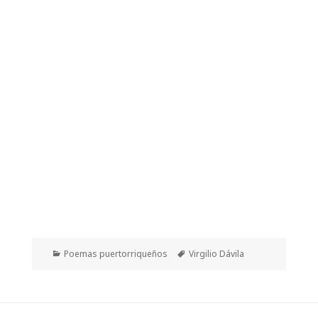
Categorías
Etiquetas
Poemas puertorriqueños
Virgilio Dávila
Navegación