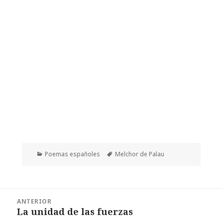
Categorías
Etiquetas
Poemas españoles
Melchor de Palau
Navegación
ANTERIOR
de
La unidad de las fuerzas
Entrada
entradas