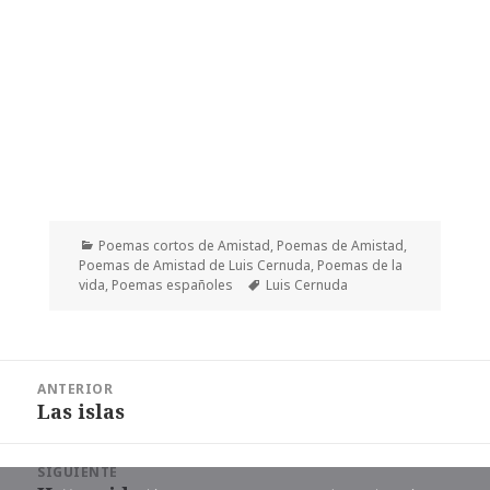
Categorías
Poemas cortos de Amistad
,
Poemas de Amistad
,
Poemas de Amistad de Luis Cernuda
,
Poemas de la
Etiquetas
vida
,
Poemas españoles
Luis Cernuda
Navegación
ANTERIOR
de
Las islas
Entrada
entradas
anterior:
SIGUIENTE