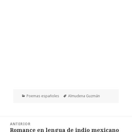
Categorías
Etiquetas
Poemas españoles
Almudena Guzmán
Navegación
ANTERIOR
de
Romance en lengua de indio mexicano
Entrada