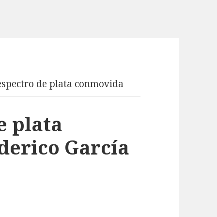
espectro de plata conmovida
e plata
derico García