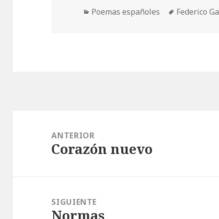
Categorías
Etiquetas
Poemas españoles
Federico Ga
Navegación
de
ANTERIOR
Corazón nuevo
entradas
Entrada
anterior:
SIGUIENTE
Normas
Entrada