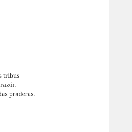
s tribus
orazón
das praderas.