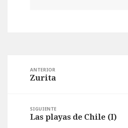
Navegación
de
ANTERIOR
Zurita
entradas
Entrada
anterior:
SIGUIENTE
Las playas de Chile (I)
Entrada
siguiente: