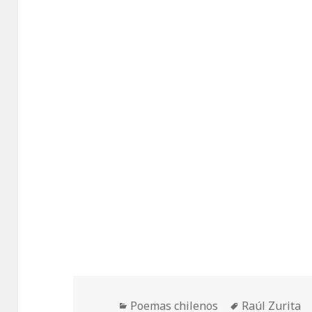
Categorías
Etiquetas
Poemas chilenos
Raúl Zurita