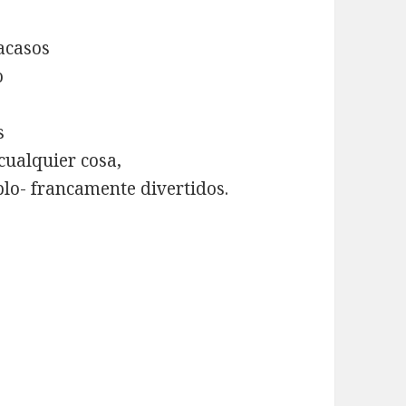
racasos
o
s
cualquier cosa,
plo- francamente divertidos.