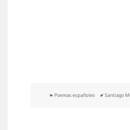
Categorías
Etiquetas
Poemas españoles
Santiago M