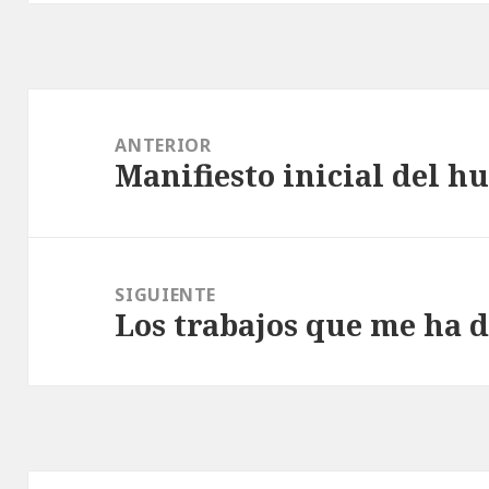
Navegación
de
ANTERIOR
Manifiesto inicial del 
entradas
Entrada
anterior:
SIGUIENTE
Los trabajos que me ha 
Entrada
siguiente: