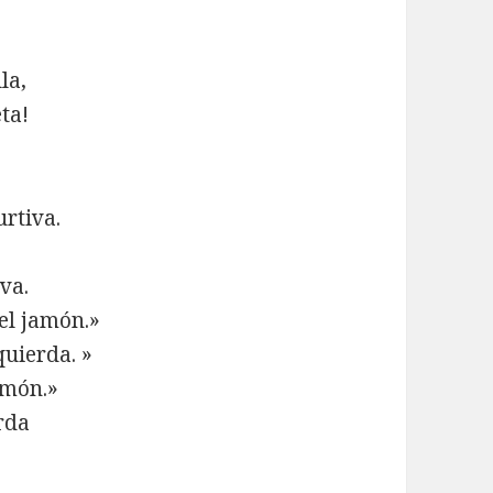
la,
ta!
rtiva.
va.
el jamón.»
quierda. »
lmón.»
rda