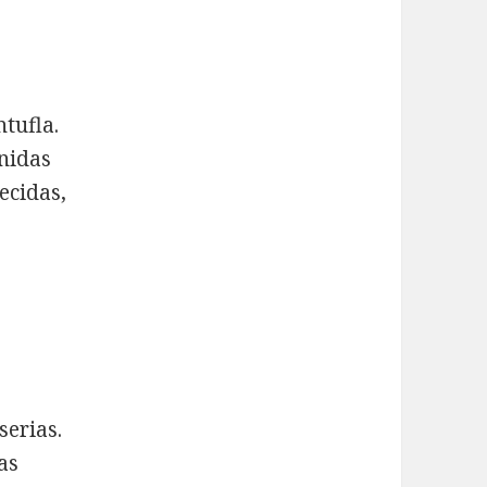
ntufla.
nidas
ecidas,
erias.
as