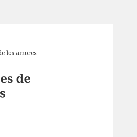
de los amores
es de
s