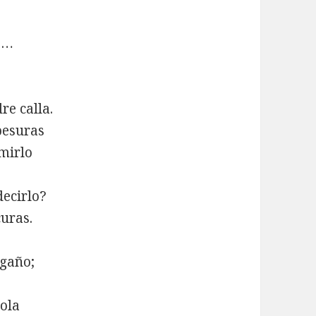
ne…
re calla.
spesuras
 mirlo
decirlo?
uras.
ngaño;
vola