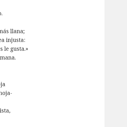
o.
más llana;
a injusta:
 le gusta.»
rmana.
oja
hoja-
ista,