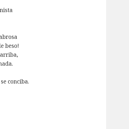
nista
cabrosa
de beso!
arriba,
amada.
se conciba.