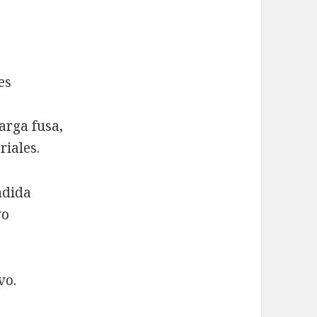
es
arga fusa,
riales.
ndida
vo
vo.