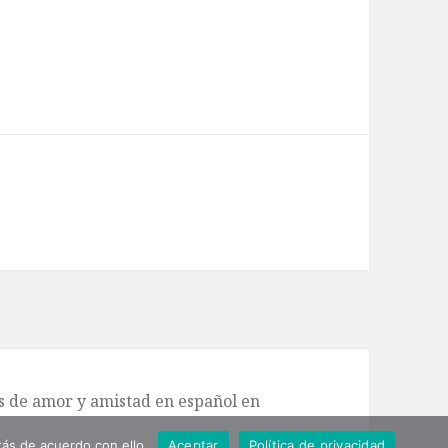
de amor y amistad en español en
ás de acuerdo con ello.
Aceptar
Política de privacidad