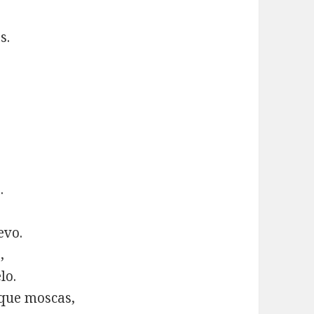
s.
.
evo.
,
lo.
 que moscas,