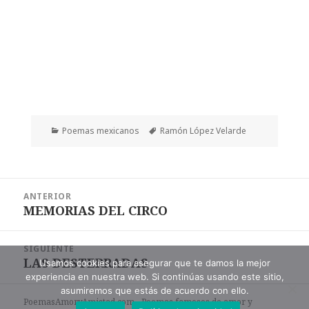
Categorías
Etiquetas
Poemas mexicanos
Ramón López Velarde
Navegación
ANTERIOR
de
MEMORIAS DEL CIRCO
Entrada
entradas
anterior:
SIGUIENTE
LAS DESTERRADAS
Entrada
Usamos cookies para asegurar que te damos la mejor
experiencia en nuestra web. Si continúas usando este sitio,
siguiente:
asumiremos que estás de acuerdo con ello.
PoemasAmoryAmistad.com - Poemas famosos de amor y