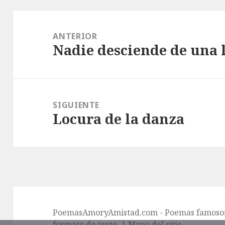
Navegación
de
ANTERIOR
Nadie desciende de una
entradas
Entrada
anterior:
SIGUIENTE
Locura de la danza
Entrada
siguiente:
PoemasAmoryAmistad.com - Poemas famosos 
formato de texto. |
Mapa del sitio