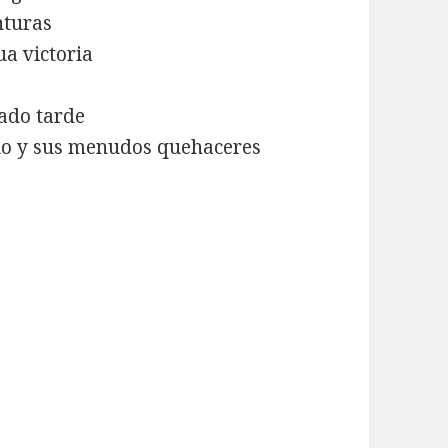
nturas
a victoria
ado tarde
ielo y sus menudos quehaceres