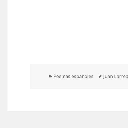
Categorías
Etiquetas
Poemas españoles
Juan Larre