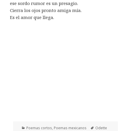
ese sordo rumor es un presagio.
Cierra los ojos pronto amiga mía.
Es el amor que llega.
Categorías
Etiquetas
Poemas cortos
,
Poemas mexicanos
Odette