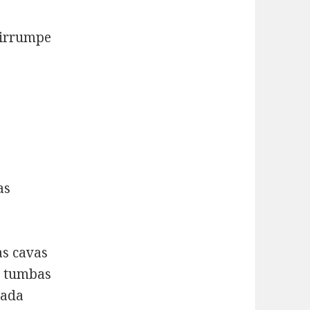
o irrumpe
as
as cavas
e tumbas
sada