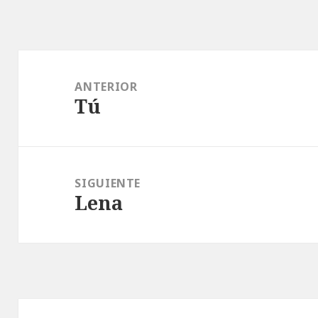
Navegación
de
ANTERIOR
Tú
entradas
Entrada
anterior:
SIGUIENTE
Lena
Entrada
siguiente: