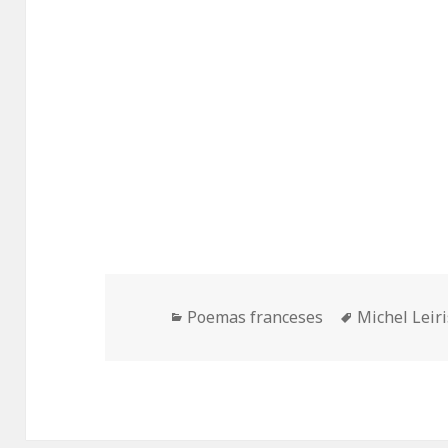
Categorías
Etiquetas
Poemas franceses
Michel Leiri