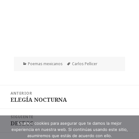
Categorías
Etiquetas
Poemas mexicanos
Carlos Pellicer
Navegación
ANTERIOR
de
ELEGÍA NOCTURNA
Entrada
entradas
anterior:
SIGUIENTE
DESEOS
Entrada
Usamos cookies para asegurar que te damos la mejor
experiencia en nuestra web. Si continúas usando este sitio,
siguiente:
asumiremos que estás de acuerdo con ello.