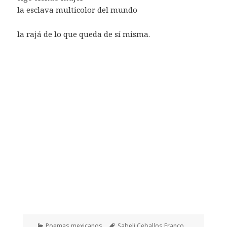
la esclava multicolor del mundo
la rajá de lo que queda de sí misma.
Categorías
Etiquetas
Poemas mexicanos
Sabeli Ceballos Franco