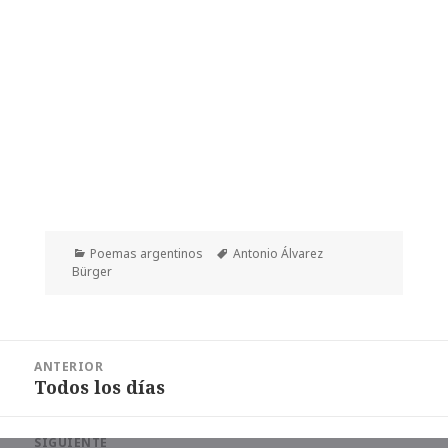
Categorías
Etiquetas
Poemas argentinos
Antonio Álvarez
Bürger
Navegación
ANTERIOR
de
Todos los días
Entrada
entradas
anterior:
SIGUIENTE