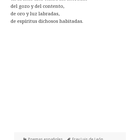
del gozo y del contento,
de oro y luz labradas,
de espíritus dichosos habitadas.
Categorías
Etiquetas
Poemas españoles
Fray Luis de León