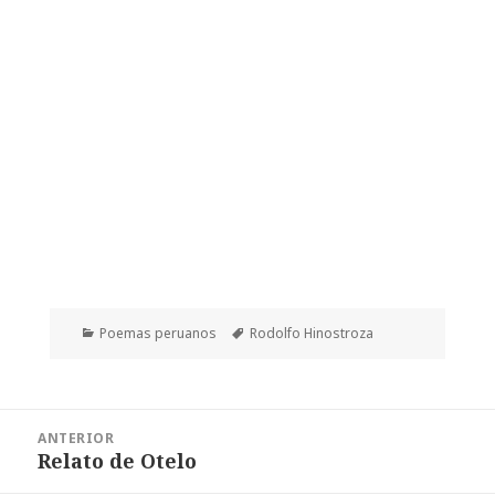
Categorías
Etiquetas
Poemas peruanos
Rodolfo Hinostroza
Navegación
ANTERIOR
de
Relato de Otelo
Entrada
entradas
anterior: