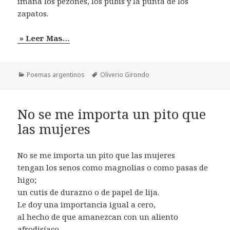
imana los pezones, los pubis y la punta de los
zapatos.
» Leer Mas…
Categorías
Etiquetas
Poemas argentinos
Oliverio Girondo
No se me importa un pito que
las mujeres
No se me importa un pito que las mujeres
tengan los senos como magnolias o como pasas de
higo;
un cutis de durazno o de papel de lija.
Le doy una importancia igual a cero,
al hecho de que amanezcan con un aliento
afrodisíaco