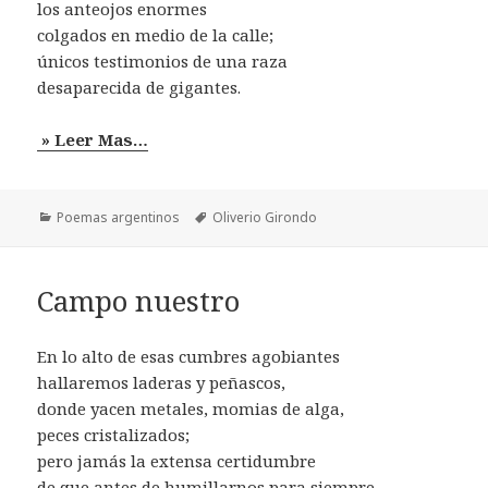
los anteojos enormes
colgados en medio de la calle;
únicos testimonios de una raza
desaparecida de gigantes.
» Leer Mas…
Categorías
Etiquetas
Poemas argentinos
Oliverio Girondo
Campo nuestro
En lo alto de esas cumbres agobiantes
hallaremos laderas y peñascos,
donde yacen metales, momias de alga,
peces cristalizados;
pero jamás la extensa certidumbre
de que antes de humillarnos para siempre,