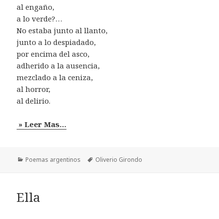
al engaño,
a lo verde?…
No estaba junto al llanto,
junto a lo despiadado,
por encima del asco,
adherido a la ausencia,
mezclado a la ceniza,
al horror,
al delirio.
» Leer Mas…
Categorías
Etiquetas
Poemas argentinos
Oliverio Girondo
Ella