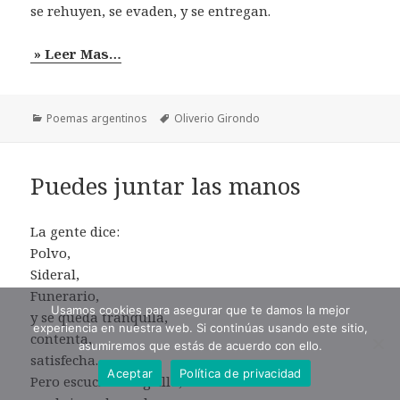
se rehuyen, se evaden, y se entregan.
» Leer Mas…
Categorías
Etiquetas
Poemas argentinos
Oliverio Girondo
Puedes juntar las manos
La gente dice:
Polvo,
Sideral,
Funerario,
Usamos cookies para asegurar que te damos la mejor
y se queda tranquila,
experiencia en nuestra web. Si continúas usando este sitio,
contenta,
asumiremos que estás de acuerdo con ello.
satisfecha.
Aceptar
Política de privacidad
Pero escucha ese grillo,