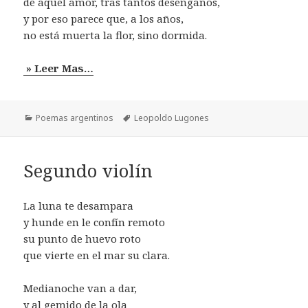
de aquel amor, tras tantos desengaños,
y por eso parece que, a los años,
no está muerta la flor, sino dormida.
» Leer Mas…
Categorías
Etiquetas
Poemas argentinos
Leopoldo Lugones
Segundo violín
La luna te desampara
y hunde en le confín remoto
su punto de huevo roto
que vierte en el mar su clara.
Medianoche van a dar,
y al gemido de la ola