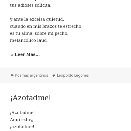
tus adioses solicita.
y ante la excelsa quietud,
cuando en mis brazos te estrecho
es tu alma, sobre mi pecho,
melancólico laúd.
» Leer Mas…
Categorías
Etiquetas
Poemas argentinos
Leopoldo Lugones
¡Azotadme!
¡Azotadme!
Aquí estoy,
¡azotadme!