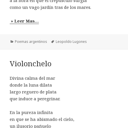
a la hora en que el crepúsculo surgía
como un vago jardín tras de los mares.
» Leer Mas…
Categorías
Etiquetas
Poemas argentinos
Leopoldo Lugones
Violonchelo
Divina calma del mar
donde la luna dilata
largo reguero de plata
que induce a peregrinar.
En la pureza infinita
en que se ha abismado el cielo,
un ilusorio pañuelo