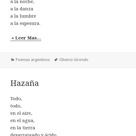
a la noche,
a la danza
a la lumbre
a la espesura.
» Leer Mas…
Categorías
Etiquetas
Poemas argentinos
Oliverio Girondo
Hazaña
Todo,
todo,
en el aire,
en el agua,
en la tierra
desarraigado y ácido,