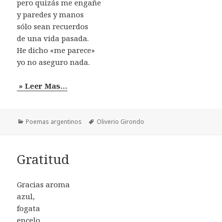
pero quizás me engañe
y paredes y manos
sólo sean recuerdos
de una vida pasada.
He dicho «me parece»
yo no aseguro nada.
» Leer Mas…
Categorías
Etiquetas
Poemas argentinos
Oliverio Girondo
Gratitud
Gracias aroma
azul,
fogata
encelo.