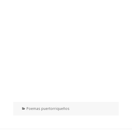
Categorías
Poemas puertorriqueños