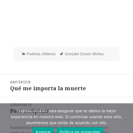
Categorías
Etiquetas
Poemas chilenos
Gonzalo Osses Vilches
Navegación
ANTERIOR
de
Qué me importa la muerte
Entrada
entradas
anterior:
SIGUIENTE
Post-scriptum
Entrada
Usamos cookies para asegurar que te damos la mejor
experiencia en nuestra web. Si continúas usando este sitio,
siguiente:
asumiremos que estás de acuerdo con ello.
PoemasAmoryAmistad.com - Poemas famosos de amor y
Aceptar
Política de privacidad
amistad en español en formato de texto. |
Mapa del sitio