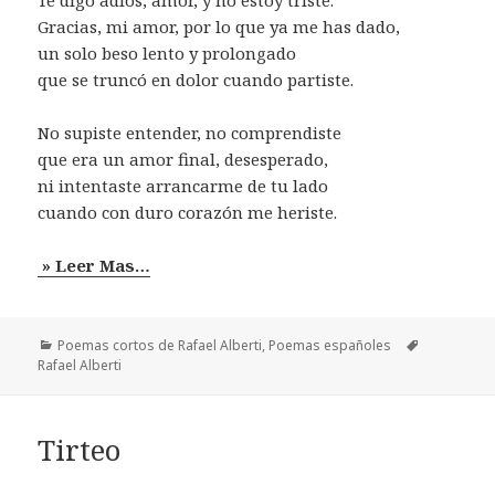
Te digo adiós, amor, y no estoy triste.
Gracias, mi amor, por lo que ya me has dado,
un solo beso lento y prolongado
que se truncó en dolor cuando partiste.
No supiste entender, no comprendiste
que era un amor final, desesperado,
ni intentaste arrancarme de tu lado
cuando con duro corazón me heriste.
» Leer Mas…
Categorías
Etiquetas
Poemas cortos de Rafael Alberti
,
Poemas españoles
Rafael Alberti
Tirteo