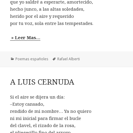
que yo saldré a esperarte, amortecido,
hecho junco, a las altas soledades,
herido por el aire y requerido
por tu voz, sola entre las tempestades.
» Leer Mas…
Categorías
Etiquetas
Poemas españoles
Rafael Alberti
A LUIS CERNUDA
Si el aire se dijera un día:
–Estoy cansado,
rendido de mi nombre… Ya no quiero
ni mi inicial para firmar el bucle
del clavel, el rizado de la rosa,
el pliegecillo fino del arroyo,