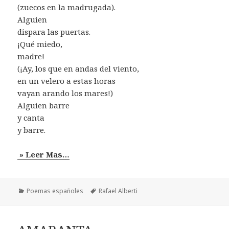
(zuecos en la madrugada).
Alguien
dispara las puertas.
¡Qué miedo,
madre!
(¡Ay, los que en andas del viento,
en un velero a estas horas
vayan arando los mares!)
Alguien barre
y canta
y barre.
» Leer Mas…
Categorías
Etiquetas
Poemas españoles
Rafael Alberti