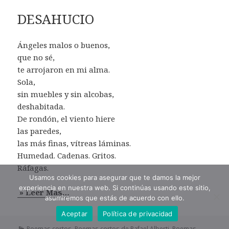
DESAHUCIO
Ángeles malos o buenos,
que no sé,
te arrojaron en mi alma.
Sola,
sin muebles y sin alcobas,
deshabitada.
De rondón, el viento hiere
las paredes,
las más finas, vítreas láminas.
Humedad. Cadenas. Gritos.
Ráfagas.
Usamos cookies para asegurar que te damos la mejor
experiencia en nuestra web. Si continúas usando este sitio,
» Leer Mas…
asumiremos que estás de acuerdo con ello.
Aceptar
Política de privacidad
Categorías
Poemas cortos
,
Poemas cortos de Rafael Alberti
,
Poemas