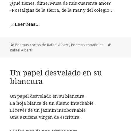
¿Qué tienes, dime, Musa de mis cuarenta años?
-Nostalgias de la tierra, de la mar y del colegio…
» Leer Mas…
Categorías
Etiquetas
Poemas cortos de Rafael Alberti
,
Poemas españoles
Rafael Alberti
Un papel desvelado en su
blancura
Un papel desvelado en su blancura.
La hoja blanca de un álamo intachable.
El revés de un jazmín insobornable.
Una azucena virgen de escritura.
El albo viso de una córnea pura.