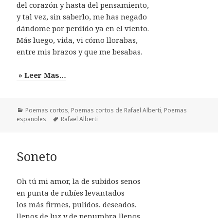
del corazón y hasta del pensamiento,
y tal vez, sin saberlo, me has negado
dándome por perdido ya en el viento.
Más luego, vida, vi cómo llorabas,
entre mis brazos y que me besabas.
» Leer Mas…
Categorías
Poemas cortos
,
Poemas cortos de Rafael Alberti
,
Poemas
Etiquetas
españoles
Rafael Alberti
Soneto
Oh tú mi amor, la de subidos senos
en punta de rubíes levantados
los más firmes, pulidos, deseados,
llenos de luz y de penumbra llenos.