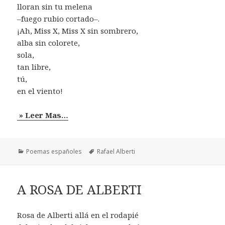
lloran sin tu melena
–fuego rubio cortado–.
¡Ah, Miss X, Miss X sin sombrero,
alba sin colorete,
sola,
tan libre,
tú,
en el viento!
» Leer Mas…
Categorías
Etiquetas
Poemas españoles
Rafael Alberti
A ROSA DE ALBERTI
Rosa de Alberti allá en el rodapié