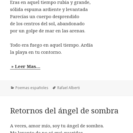
Eras en aquel tiempo rubia y grande,
sólida espuma ardiente y levantada
Parecías un cuerpo desprendido
de los centros del sol, abandonado
por un golpe de mar en las arenas.
Todo era fuego en aquel tiempo. Ardía
la playa en tu contorno.
» Leer Mas…
Categorías
Etiquetas
Poemas españoles
Rafael Alberti
Retornos del ángel de sombra
A veces, amor mío, soy tu ángel de sombra.
Me levanto de no sé qué guaridas,