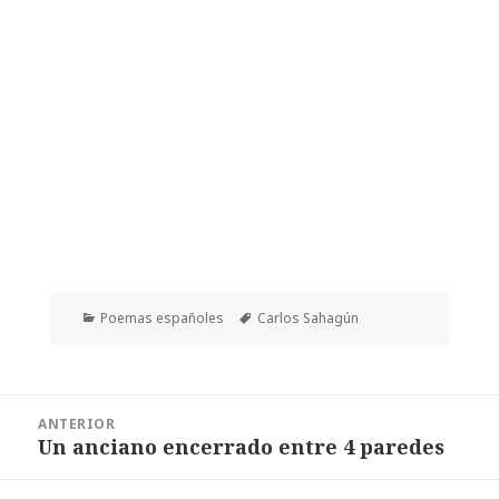
Categorías
Etiquetas
Poemas españoles
Carlos Sahagún
Navegación
ANTERIOR
de
Un anciano encerrado entre 4 paredes
Entrada
entradas
anterior: