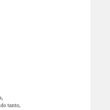
s,
ido tanto,