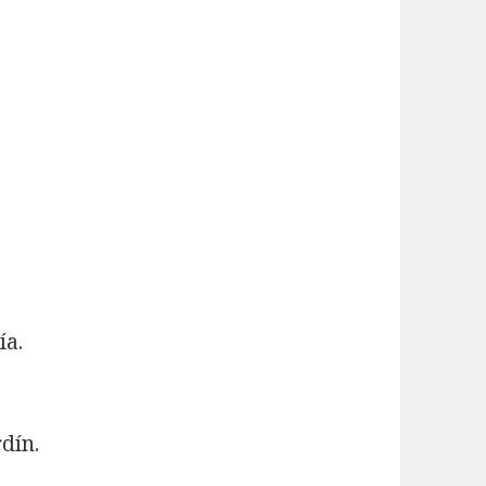
ía.
rdín.