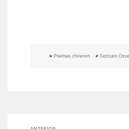
Categorías
Etiquetas
Poemas chilenos
Gonzalo Osse
Navegación
de
ANTERIOR