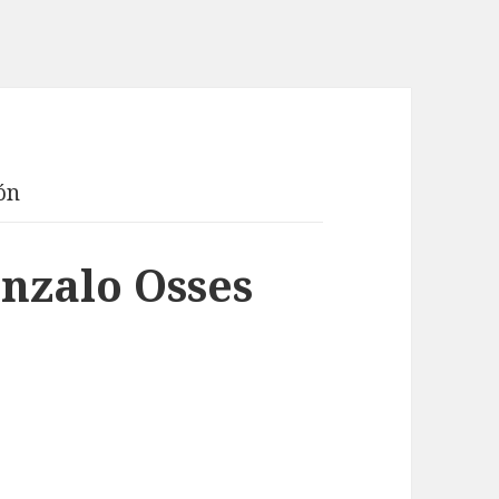
ón
nzalo Osses