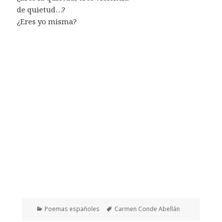
de quietud…?
¿Eres yo misma?
Categorías
Etiquetas
Poemas españoles
Carmen Conde Abellán