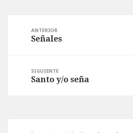
Navegación
de
ANTERIOR
Señales
entradas
Entrada
anterior:
SIGUIENTE
Santo y/o seña
Entrada
siguiente: