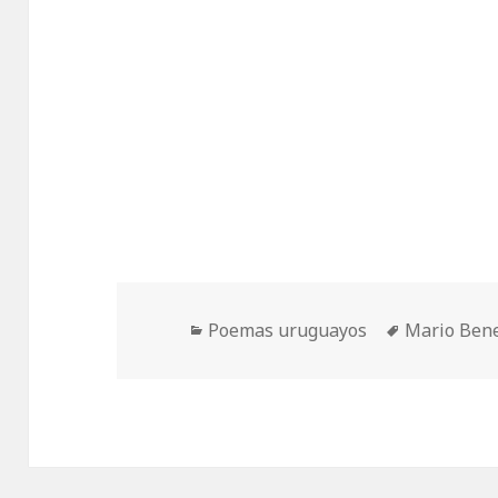
Categorías
Etiquetas
Poemas uruguayos
Mario Bene