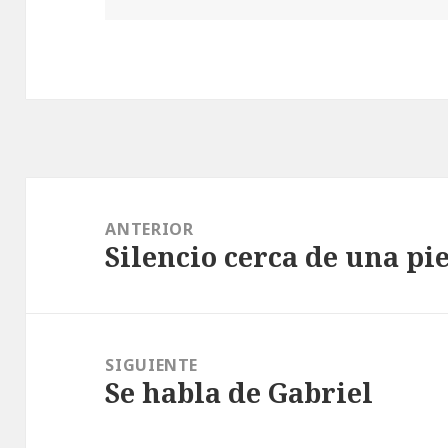
Navegación
de
ANTERIOR
Silencio cerca de una pi
entradas
Entrada
anterior:
SIGUIENTE
Se habla de Gabriel
Entrada
siguiente: