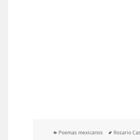
Categorías
Etiquetas
Poemas mexicanos
Rosario Ca