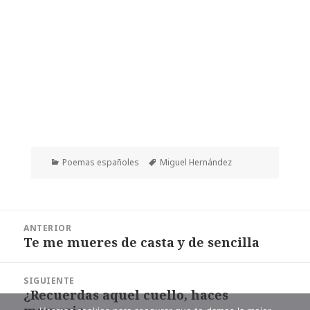
Categorías
Etiquetas
Poemas españoles
Miguel Hernández
Navegación
ANTERIOR
de
Te me mueres de casta y de sencilla
Entrada
entradas
anterior:
SIGUIENTE
¿Recuerdas aquel cuello, haces
Entrada