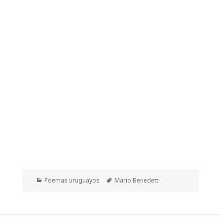
Categorías
Etiquetas
Poemas uruguayos
Mario Benedetti
Navegación