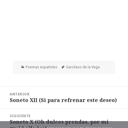
Categorías
Etiquetas
Poemas españoles
Garcilaso de la Vega
Navegación
ANTERIOR
de
Soneto XII (Si para refrenar este deseo)
Entrada
entradas
anterior:
SIGUIENTE
Soneto X (Oh dulces prendas, por mi
Entrada