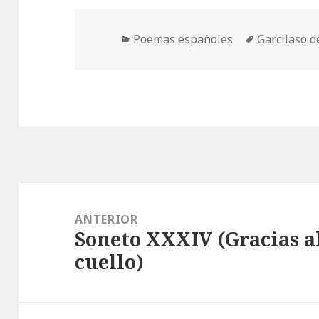
Categorías
Etiquetas
Poemas españoles
Garcilaso d
Navegación
de
ANTERIOR
Soneto XXXIV (Gracias al
entradas
Entrada
cuello)
anterior: