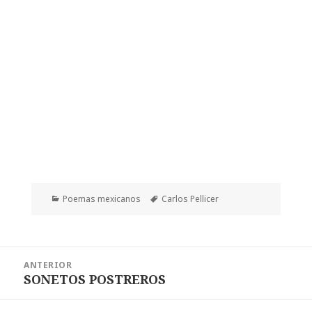
Categorías
Etiquetas
Poemas mexicanos
Carlos Pellicer
Navegación
ANTERIOR
de
SONETOS POSTREROS
Entrada
entradas
anterior: