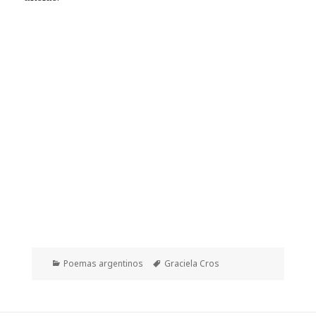
Categorías
Etiquetas
Poemas argentinos
Graciela Cros