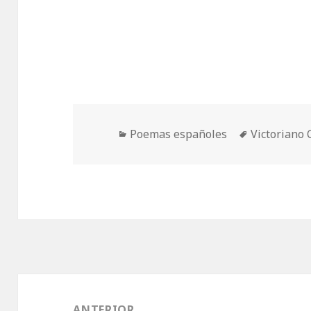
Categorías
Etiquetas
Poemas españoles
Victoriano
Navegación
de
ANTERIOR