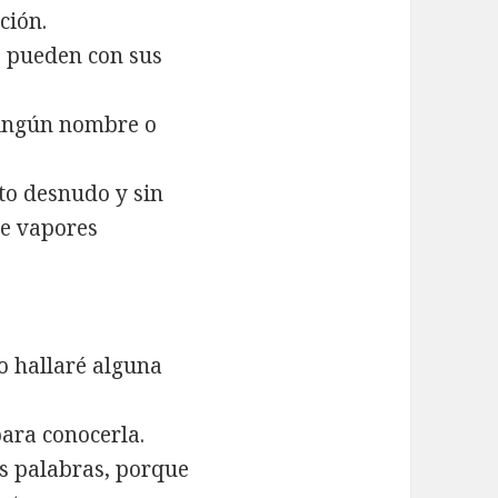
ción.
o pueden con sus
ningún nombre o
to desnudo y sin
re vapores
o hallaré alguna
para conocerla.
s palabras, porque