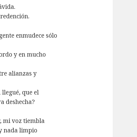
ávida.
 redención.
 gente enmudece sólo
 sordo y en mucho
re alianzas y
 llegué, que el
ra deshecha?
, mi voz tiembla
y nada limpio