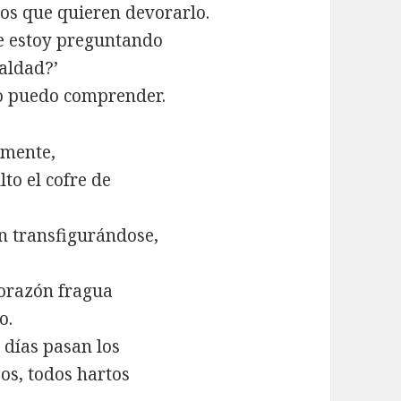
os que quieren devorarlo.
e estoy preguntando
maldad?’
no puedo comprender.
amente,
to el cofre de
an transfigurándose,
corazón fragua
o.
 días pasan los
os, todos hartos