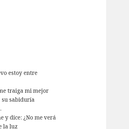
evo estoy entre
me traiga mi mejor
e su sabiduría
.
e y dice: ¿No me verá
 la luz