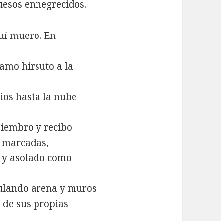
uesos ennegrecidos.
quí muero. En
ramo hirsuto a la
ios hasta la nube
 siembro y recibo
s marcadas,
 y asolado como
mulando arena y muros
 de sus propias