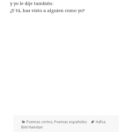
y yo le dije también:
¿Y tú, has visto a alguien como yo?
Categorías
Etiquetas
Poemas cortos
,
Poemas españoles
Hafsa
Bint Hamdun